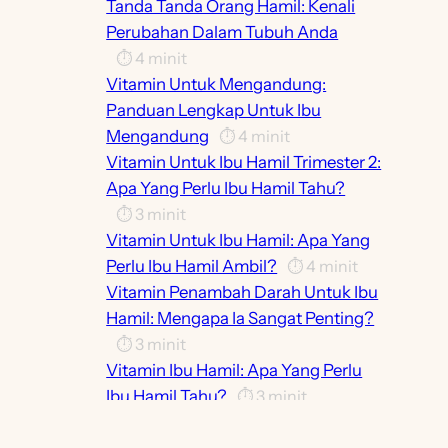
Tanda Tanda Orang Hamil: Kenali
Perubahan Dalam Tubuh Anda
⏱️
4
minit
Vitamin Untuk Mengandung:
Panduan Lengkap Untuk Ibu
Mengandung
⏱️
4
minit
Vitamin Untuk Ibu Hamil Trimester 2:
Apa Yang Perlu Ibu Hamil Tahu?
⏱️
3
minit
Vitamin Untuk Ibu Hamil: Apa Yang
Perlu Ibu Hamil Ambil?
⏱️
4
minit
Vitamin Penambah Darah Untuk Ibu
Hamil: Mengapa Ia Sangat Penting?
⏱️
3
minit
Vitamin Ibu Hamil: Apa Yang Perlu
Ibu Hamil Tahu?
⏱️
3
minit
Vitamin D Untuk Ibu Hamil: Penting