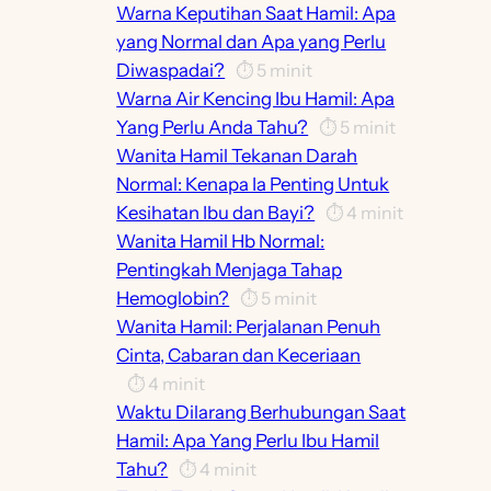
Warna Keputihan Saat Hamil: Apa
yang Normal dan Apa yang Perlu
Diwaspadai?
⏱️
5
minit
Warna Air Kencing Ibu Hamil: Apa
Yang Perlu Anda Tahu?
⏱️
5
minit
Wanita Hamil Tekanan Darah
Normal: Kenapa Ia Penting Untuk
Kesihatan Ibu dan Bayi?
⏱️
4
minit
Wanita Hamil Hb Normal:
Pentingkah Menjaga Tahap
Hemoglobin?
⏱️
5
minit
Wanita Hamil: Perjalanan Penuh
Cinta, Cabaran dan Keceriaan
⏱️
4
minit
Waktu Dilarang Berhubungan Saat
Hamil: Apa Yang Perlu Ibu Hamil
Tahu?
⏱️
4
minit