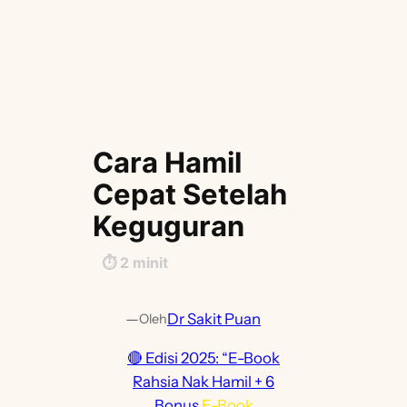
Cara Hamil
Cepat Setelah
Keguguran
⏱️
2
minit
—
Dr Sakit Puan
Oleh
🔴 Edisi 2025: “E-Book
Rahsia Nak Hamil + 6
Bonus
E-Book