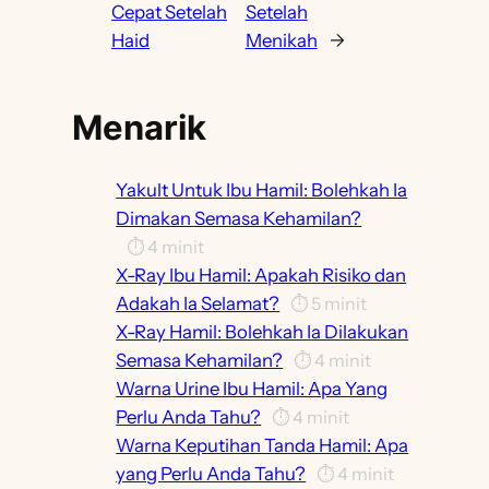
Cepat Setelah
Setelah
Haid
Menikah
→
Menarik
Yakult Untuk Ibu Hamil: Bolehkah Ia
Dimakan Semasa Kehamilan?
⏱️
4
minit
X-Ray Ibu Hamil: Apakah Risiko dan
Adakah Ia Selamat?
⏱️
5
minit
X-Ray Hamil: Bolehkah Ia Dilakukan
Semasa Kehamilan?
⏱️
4
minit
Warna Urine Ibu Hamil: Apa Yang
Perlu Anda Tahu?
⏱️
4
minit
Warna Keputihan Tanda Hamil: Apa
yang Perlu Anda Tahu?
⏱️
4
minit