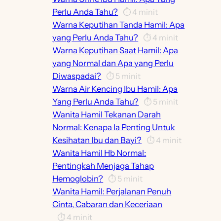
Perlu Anda Tahu?
⏱️
4
minit
Warna Keputihan Tanda Hamil: Apa
yang Perlu Anda Tahu?
⏱️
4
minit
Warna Keputihan Saat Hamil: Apa
yang Normal dan Apa yang Perlu
Diwaspadai?
⏱️
5
minit
Warna Air Kencing Ibu Hamil: Apa
Yang Perlu Anda Tahu?
⏱️
5
minit
Wanita Hamil Tekanan Darah
Normal: Kenapa Ia Penting Untuk
Kesihatan Ibu dan Bayi?
⏱️
4
minit
Wanita Hamil Hb Normal:
Pentingkah Menjaga Tahap
Hemoglobin?
⏱️
5
minit
Wanita Hamil: Perjalanan Penuh
Cinta, Cabaran dan Keceriaan
⏱️
4
minit