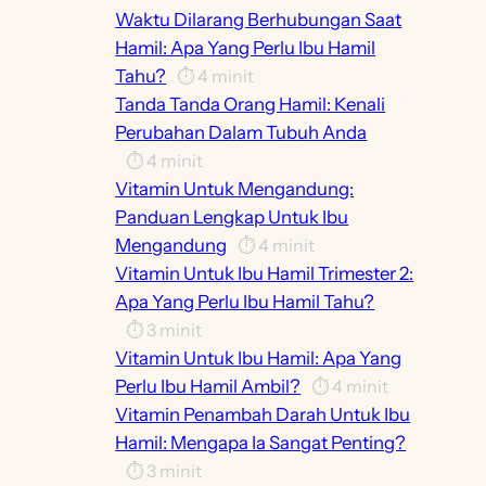
Waktu Dilarang Berhubungan Saat
Hamil: Apa Yang Perlu Ibu Hamil
Tahu?
⏱️
4
minit
Tanda Tanda Orang Hamil: Kenali
Perubahan Dalam Tubuh Anda
⏱️
4
minit
Vitamin Untuk Mengandung:
Panduan Lengkap Untuk Ibu
Mengandung
⏱️
4
minit
Vitamin Untuk Ibu Hamil Trimester 2:
Apa Yang Perlu Ibu Hamil Tahu?
⏱️
3
minit
Vitamin Untuk Ibu Hamil: Apa Yang
Perlu Ibu Hamil Ambil?
⏱️
4
minit
Vitamin Penambah Darah Untuk Ibu
Hamil: Mengapa Ia Sangat Penting?
⏱️
3
minit