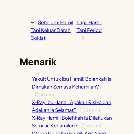
←
Sebelum:
Hamil
Lagi:
Hamil
Tapi Keluar Darah
Tapi Period
Coklat
→
Menarik
Yakult Untuk Ibu Hamil: Bolehkah Ia
Dimakan Semasa Kehamilan?
⏱️
4
minit
X-Ray Ibu Hamil: Apakah Risiko dan
Adakah Ia Selamat?
⏱️
5
minit
X-Ray Hamil: Bolehkah Ia Dilakukan
Semasa Kehamilan?
⏱️
4
minit
Warna Urine Ibu Hamil: Apa Yang