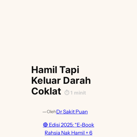
Hamil Tapi
Keluar Darah
Coklat
⏱️
1
minit
—
Dr Sakit Puan
Oleh
🔴 Edisi 2025: “E-Book
Rahsia Nak Hamil + 6