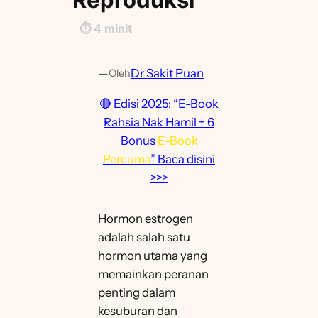
⏱️
4
minit
—
Dr Sakit Puan
Oleh
🔴 Edisi 2025: “E-Book
Rahsia Nak Hamil + 6
Bonus
E-Book
Percuma
” Baca disini
>>>
Hormon estrogen
adalah salah satu
hormon utama yang
memainkan peranan
penting dalam
kesuburan dan