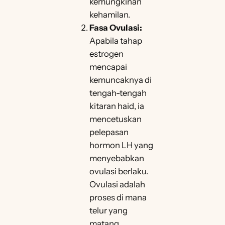
kemungkinan
kehamilan.
Fasa Ovulasi:
Apabila tahap
estrogen
mencapai
kemuncaknya di
tengah-tengah
kitaran haid, ia
mencetuskan
pelepasan
hormon LH yang
menyebabkan
ovulasi berlaku.
Ovulasi adalah
proses di mana
telur yang
matang