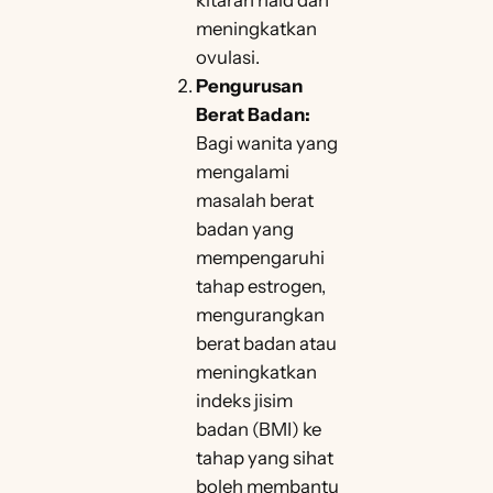
kitaran haid dan
meningkatkan
ovulasi.
Pengurusan
Berat Badan:
Bagi wanita yang
mengalami
masalah berat
badan yang
mempengaruhi
tahap estrogen,
mengurangkan
berat badan atau
meningkatkan
indeks jisim
badan (BMI) ke
tahap yang sihat
boleh membantu