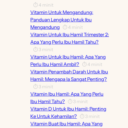
⏱️
4
minit
Vitamin Untuk Mengandung:
Panduan Lengkap Untuk Ibu
Mengandung
⏱️
4
minit
Vitamin Untuk Ibu Hamil Trimester 2:
Apa Yang Perlu Ibu Hamil Tahu?
⏱️
3
minit
Vitamin Untuk Ibu Hamil: Apa Yang
Perlu Ibu Hamil Ambil?
⏱️
4
minit
Vitamin Penambah Darah Untuk Ibu
Hamil: Mengapa Ia Sangat Penting?
⏱️
3
minit
Vitamin Ibu Hamil: Apa Yang Perlu
Ibu Hamil Tahu?
⏱️
3
minit
Vitamin D Untuk Ibu Hamil: Penting
Ke Untuk Kehamilan?
⏱️
3
minit
Vitamin Buat Ibu Hamil: Apa Yang