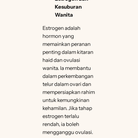
Kesuburan
Wanita
Estrogen adalah
hormon yang
memainkan peranan
penting dalam kitaran
haid dan ovulasi
wanita. Ia membantu
dalam perkembangan
telur dalam ovari dan
mempersiapkan rahim
untuk kemungkinan
kehamilan. Jika tahap
estrogen terlalu
rendah, ia boleh
mengganggu ovulasi.