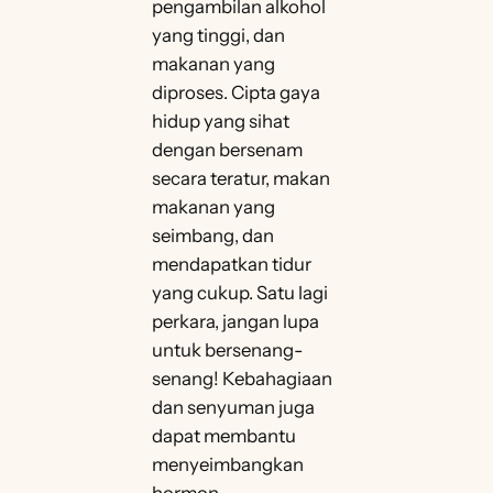
pengambilan alkohol
yang tinggi, dan
makanan yang
diproses. Cipta gaya
hidup yang sihat
dengan bersenam
secara teratur, makan
makanan yang
seimbang, dan
mendapatkan tidur
yang cukup. Satu lagi
perkara, jangan lupa
untuk bersenang-
senang! Kebahagiaan
dan senyuman juga
dapat membantu
menyeimbangkan
hormon.