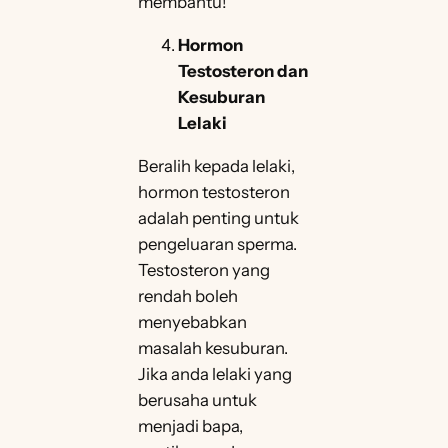
membantu!
Hormon
Testosteron dan
Kesuburan
Lelaki
Beralih kepada lelaki,
hormon testosteron
adalah penting untuk
pengeluaran sperma.
Testosteron yang
rendah boleh
menyebabkan
masalah kesuburan.
Jika anda lelaki yang
berusaha untuk
menjadi bapa,