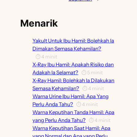
Menarik
Yakult Untuk Ibu Hamil: Bolehkah Ia
Dimakan Semasa Kehamilan?
⏱️
4
minit
X-Ray Ibu Hamil: Apakah Risiko dan
Adakah Ia Selamat?
⏱️
5
minit
X-Ray Hamil: Bolehkah Ia Dilakukan
Semasa Kehamilan?
⏱️
4
minit
Warna Urine Ibu Hamil: Apa Yang
Perlu Anda Tahu?
⏱️
4
minit
Warna Keputihan Tanda Hamil: Apa
yang Perlu Anda Tahu?
⏱️
4
minit
Warna Keputihan Saat Hamil: Apa
yang Normal dan Apa yang Perlu