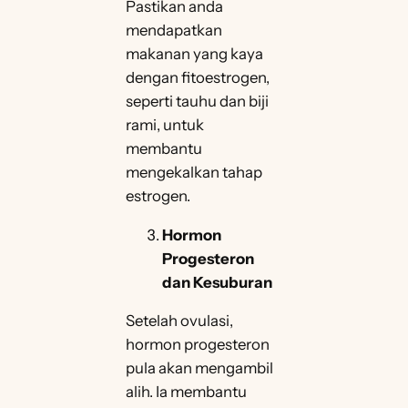
Pastikan anda
mendapatkan
makanan yang kaya
dengan fitoestrogen,
seperti tauhu dan biji
rami, untuk
membantu
mengekalkan tahap
estrogen.
Hormon
Progesteron
dan Kesuburan
Setelah ovulasi,
hormon progesteron
pula akan mengambil
alih. Ia membantu