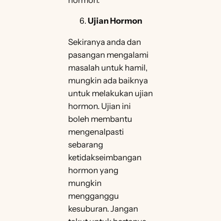
Ujian Hormon
Sekiranya anda dan
pasangan mengalami
masalah untuk hamil,
mungkin ada baiknya
untuk melakukan ujian
hormon. Ujian ini
boleh membantu
mengenalpasti
sebarang
ketidakseimbangan
hormon yang
mungkin
mengganggu
kesuburan. Jangan