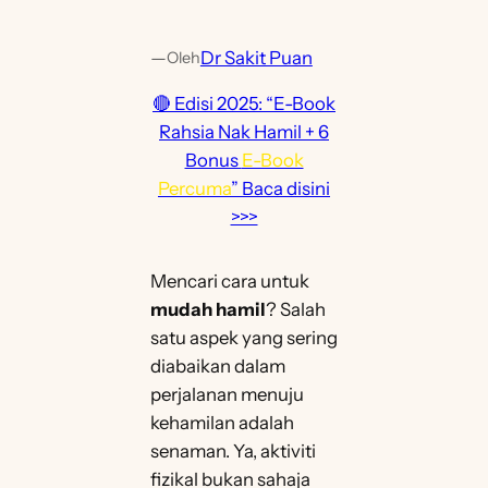
—
Dr Sakit Puan
Oleh
🔴 Edisi 2025: “E-Book
Rahsia Nak Hamil + 6
Bonus
E-Book
Percuma
” Baca disini
>>>
Mencari cara untuk
mudah hamil
? Salah
satu aspek yang sering
diabaikan dalam
perjalanan menuju
kehamilan adalah
senaman. Ya, aktiviti
fizikal bukan sahaja