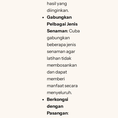
hasil yang
diinginkan.
Gabungkan
Pelbagai Jenis
Senaman
: Cuba
gabungkan
beberapa jenis
senaman agar
latihan tidak
membosankan
dan dapat
memberi
manfaat secara
menyeluruh.
Berkongsi
dengan
Pasangan
: