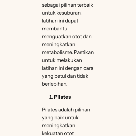
sebagai pilihan terbaik
untuk kesuburan,
latihan ini dapat
membantu
menguatkan otot dan
meningkatkan
metabolisme. Pastikan
untuk melakukan
latihan ini dengan cara
yang betul dan tidak
berlebihan.
Pilates
Pilates adalah pilihan
yang baik untuk
meningkatkan
kekuatan otot