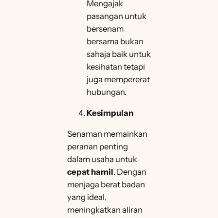
Mengajak
pasangan untuk
bersenam
bersama bukan
sahaja baik untuk
kesihatan tetapi
juga mempererat
hubungan.
Kesimpulan
Senaman memainkan
peranan penting
dalam usaha untuk
cepat hamil
. Dengan
menjaga berat badan
yang ideal,
meningkatkan aliran