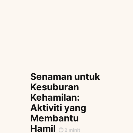
Senaman untuk
Kesuburan
Kehamilan:
Aktiviti yang
Membantu
Hamil
⏱️
2
minit