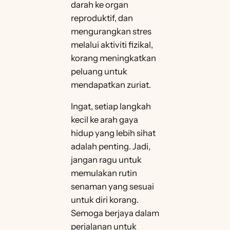
darah ke organ
reproduktif, dan
mengurangkan stres
melalui aktiviti fizikal,
korang meningkatkan
peluang untuk
mendapatkan zuriat.
Ingat, setiap langkah
kecil ke arah gaya
hidup yang lebih sihat
adalah penting. Jadi,
jangan ragu untuk
memulakan rutin
senaman yang sesuai
untuk diri korang.
Semoga berjaya dalam
perjalanan untuk