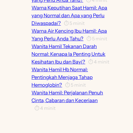
Warna Keputihan Saat Hamil: Apa
yang Normal dan Apa yang Perlu
Diwaspadai?
⏱️
5
minit
Warna Air Kencing Ibu Hamil: Apa
Yang Perlu Anda Tahu?
⏱️
5
minit
Wanita Hamil Tekanan Darah
Normal: Kenapa Ia Penting Untuk
Kesihatan Ibu dan Bayi?
⏱️
4
minit
Wanita Hamil Hb Normal:
Pentingkah Menjaga Tahap
Hemoglobin?
⏱️
5
minit
Wanita Hamil: Perjalanan Penuh
Cinta, Cabaran dan Keceriaan
⏱️
4
minit
Waktu Dilarang Berhubungan Saat
Hamil: Apa Yang Perlu Ibu Hamil
Tahu?
⏱️
4
minit