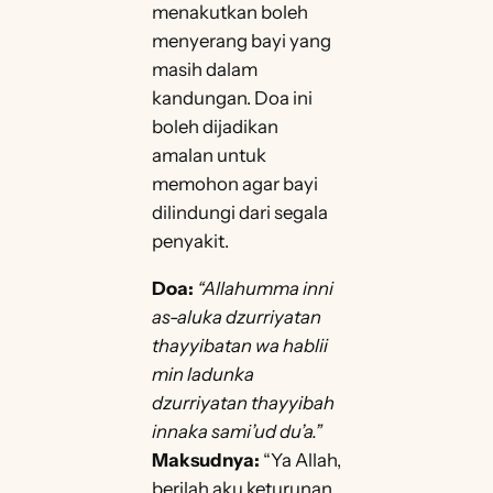
menakutkan boleh
menyerang bayi yang
masih dalam
kandungan. Doa ini
boleh dijadikan
amalan untuk
memohon agar bayi
dilindungi dari segala
penyakit.
Doa:
“Allahumma inni
as-aluka dzurriyatan
thayyibatan wa hablii
min ladunka
dzurriyatan thayyibah
innaka sami’ud du’a.”
Maksudnya:
“Ya Allah,
berilah aku keturunan