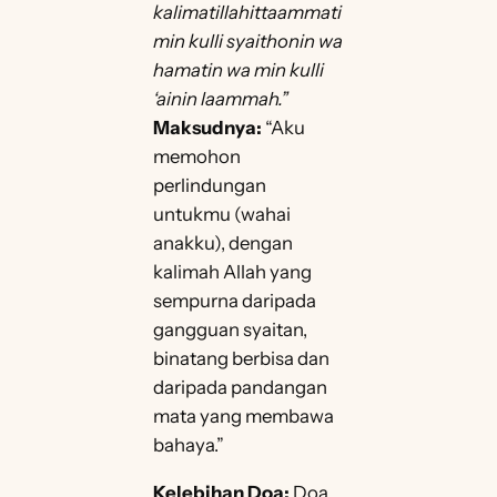
kalimatillahittaammati
min kulli syaithonin wa
hamatin wa min kulli
‘ainin laammah.”
Maksudnya:
“Aku
memohon
perlindungan
untukmu (wahai
anakku), dengan
kalimah Allah yang
sempurna daripada
gangguan syaitan,
binatang berbisa dan
daripada pandangan
mata yang membawa
bahaya.”
Kelebihan Doa:
Doa