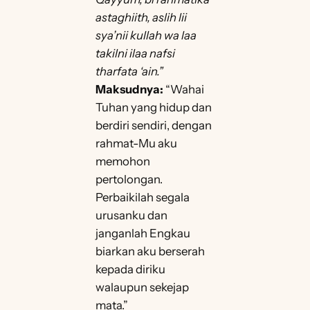
astaghiith, aslih lii
sya’nii kullah wa laa
takilni ilaa nafsi
tharfata ‘ain.”
Maksudnya:
“Wahai
Tuhan yang hidup dan
berdiri sendiri, dengan
rahmat-Mu aku
memohon
pertolongan.
Perbaikilah segala
urusanku dan
janganlah Engkau
biarkan aku berserah
kepada diriku
walaupun sekejap
mata.”