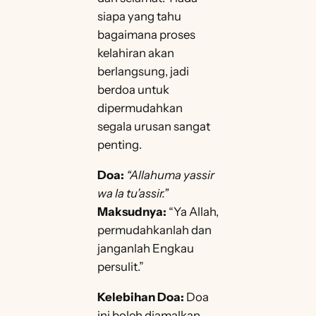
siapa yang tahu
bagaimana proses
kelahiran akan
berlangsung, jadi
berdoa untuk
dipermudahkan
segala urusan sangat
penting.
Doa:
“Allahuma yassir
wa la tu’assir.”
Maksudnya:
“Ya Allah,
permudahkanlah dan
janganlah Engkau
persulit.”
Kelebihan Doa:
Doa
ini boleh diamalkan