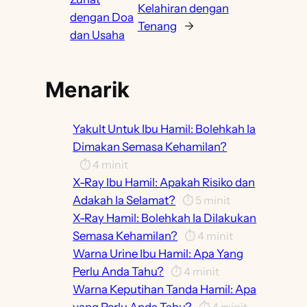
Kelahiran dengan
dengan Doa
Tenang
→
dan Usaha
Menarik
Yakult Untuk Ibu Hamil: Bolehkah Ia
Dimakan Semasa Kehamilan?
⏱️
4
minit
X-Ray Ibu Hamil: Apakah Risiko dan
Adakah Ia Selamat?
⏱️
5
minit
X-Ray Hamil: Bolehkah Ia Dilakukan
Semasa Kehamilan?
⏱️
4
minit
Warna Urine Ibu Hamil: Apa Yang
Perlu Anda Tahu?
⏱️
4
minit
Warna Keputihan Tanda Hamil: Apa
yang Perlu Anda Tahu?
⏱️
4
minit