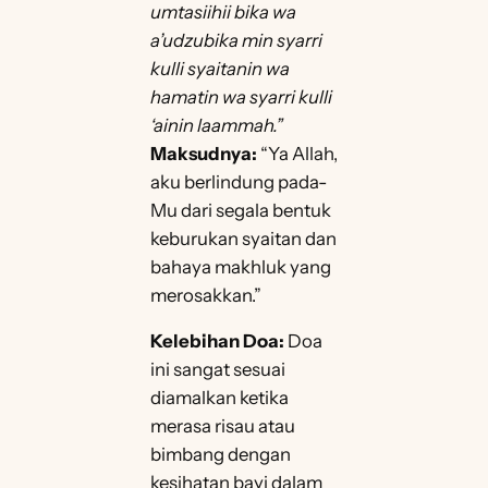
umtasiihii bika wa
a’udzubika min syarri
kulli syaitanin wa
hamatin wa syarri kulli
‘ainin laammah.”
Maksudnya:
“Ya Allah,
aku berlindung pada-
Mu dari segala bentuk
keburukan syaitan dan
bahaya makhluk yang
merosakkan.”
Kelebihan Doa:
Doa
ini sangat sesuai
diamalkan ketika
merasa risau atau
bimbang dengan
kesihatan bayi dalam