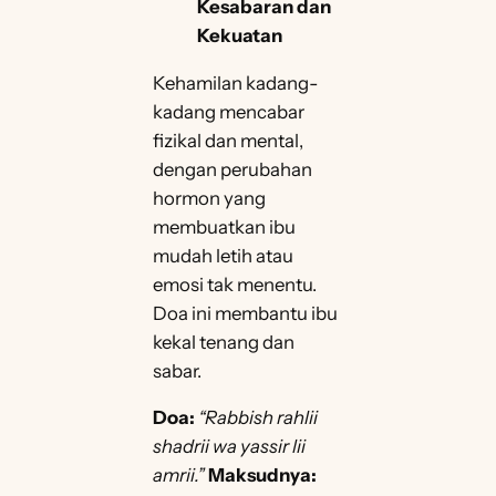
Kesabaran dan
Kekuatan
Kehamilan kadang-
kadang mencabar
fizikal dan mental,
dengan perubahan
hormon yang
membuatkan ibu
mudah letih atau
emosi tak menentu.
Doa ini membantu ibu
kekal tenang dan
sabar.
Doa:
“Rabbish rahlii
shadrii wa yassir lii
amrii.”
Maksudnya: