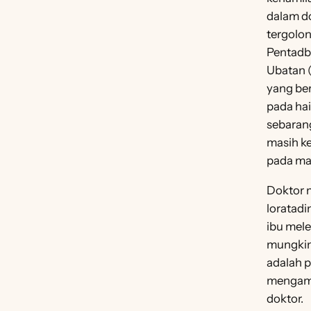
dalam do
tergolo
Pentadb
Ubatan 
yang be
pada ha
sebarang
masih k
pada ma
Doktor 
loratadi
ibu mele
mungkin
adalah p
mengambi
doktor.