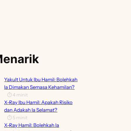
enarik
Yakult Untuk Ibu Hamil: Bolehkah
Ia Dimakan Semasa Kehamilan?
⏱️
4
minit
X-Ray Ibu Hamil: Apakah Risiko
dan Adakah Ia Selamat?
⏱️
5
minit
X-Ray Hamil: Bolehkah Ia