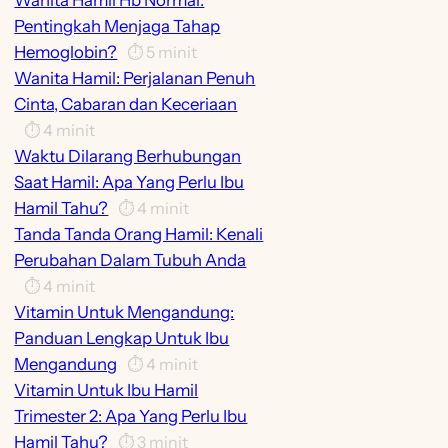
Wanita Hamil Hb Normal:
Pentingkah Menjaga Tahap
Hemoglobin?
⏱️
5
minit
Wanita Hamil: Perjalanan Penuh
Cinta, Cabaran dan Keceriaan
⏱️
4
minit
Waktu Dilarang Berhubungan
Saat Hamil: Apa Yang Perlu Ibu
Hamil Tahu?
⏱️
4
minit
Tanda Tanda Orang Hamil: Kenali
Perubahan Dalam Tubuh Anda
⏱️
4
minit
Vitamin Untuk Mengandung:
Panduan Lengkap Untuk Ibu
Mengandung
⏱️
4
minit
Vitamin Untuk Ibu Hamil
Trimester 2: Apa Yang Perlu Ibu
Hamil Tahu?
⏱️
3
minit