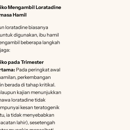
siko Mengambil Loratadine
masa Hamil
n loratadine biasanya
untuk digunakan, ibu hamil
engambil beberapa langkah
jaga:
siko pada Trimester
rtama:
Pada peringkat awal
hamilan, perkembangan
in berada di tahap kritikal.
laupun kajian menunjukkan
awa loratadine tidak
mpunyai kesan teratogenik
itu, ia tidak menyebabkan
acatan lahir), sesetengah