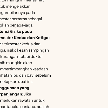
ktor mungkin menasihati
tuk mengelakkan
ngambilannya pada
mester pertama sebagai
gkah berjaga-jaga.
tensi Risiko pada
imester Kedua dan Ketiga:
a trimester kedua dan
iga, risiko kesan sampingan
kurangan, tetapi doktor
sih mungkin akan
mpertimbangkan keadaan
ihatan ibu dan bayi sebelum
etapkan ubat ini.
nggunaan yang
rpanjangan:
Jika
merlukan rawatan untuk
han jangka panjang, adalah