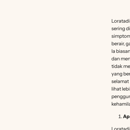
Loratadi
sering 
simptom
berair, g
Ia biasa
dan menj
tidak m
yang ber
selamat 
lihat leb
penggun
kehamil
Ap
Loratadi