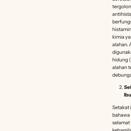
tergolo
antihist
berfung
histamin
kimia y
alahan. 
digunak
hidung (r
alahan 
debunga
Se
Ib
Setakat 
bahawa 
selamat
kehamila