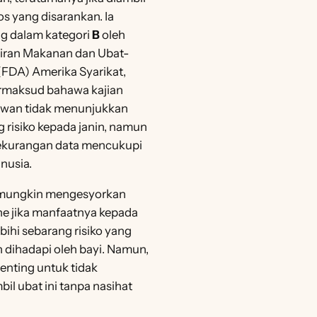
s yang disarankan. Ia
ng dalam kategori
B
oleh
iran Makanan dan Ubat-
(FDA) Amerika Syarikat,
rmaksud bahawa kajian
iwan tidak menunjukkan
 risiko kepada janin, namun
ekurangan data mencukupi
nusia.
mungkin mengesyorkan
ne jika manfaatnya kepada
bihi sebarang risiko yang
 dihadapi oleh bayi. Namun,
enting untuk tidak
l ubat ini tanpa nasihat