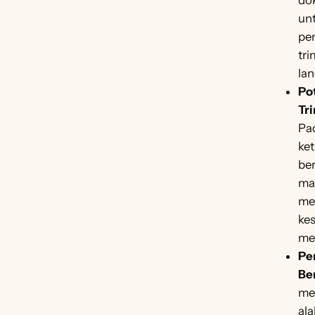
do
un
pe
tri
lan
Po
Tr
Pad
ket
ber
ma
me
kes
men
Pe
Be
me
ala