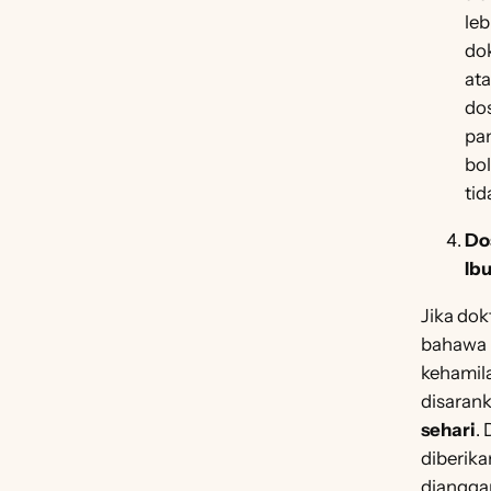
leb
dok
at
do
pa
bo
tid
Do
Ib
Jika do
bahawa 
kehamil
disarank
sehari
.
diberik
dianggap