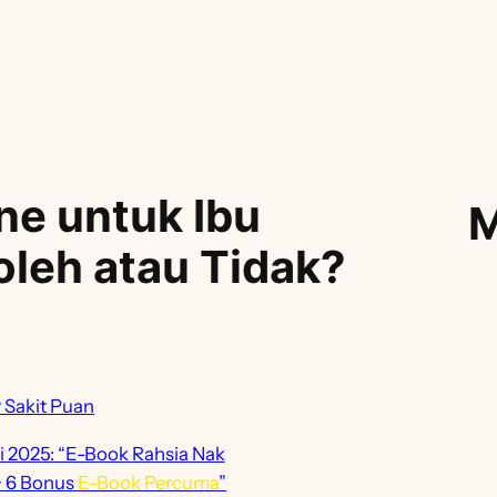
ne untuk Ibu
M
oleh atau Tidak?
 Sakit Puan
si 2025: “E-Book Rahsia Nak
+ 6 Bonus
E-Book Percuma
”