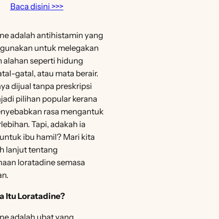
Baca disini >>>
ne adalah antihistamin yang
digunakan untuk melegakan
 alahan seperti hidung
atal-gatal, atau mata berair.
nya dijual tanpa preskripsi
adi pilihan popular kerana
enyebabkan rasa mengantuk
lebihan. Tapi, adakah ia
untuk ibu hamil? Mari kita
ih lanjut tentang
aan loratadine semasa
an.
a Itu Loratadine?
ne adalah ubat yang