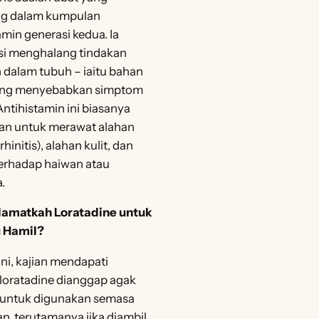
ng dalam kumpulan
amin generasi kedua. Ia
si menghalang tindakan
 dalam tubuh – iaitu bahan
ang menyebabkan simptom
Antihistamin ini biasanya
an untuk merawat alahan
hinitis), alahan kulit, dan
terhadap haiwan atau
.
lamatkah Loratadine untuk
u Hamil?
ini, kajian mendapati
loratadine dianggap agak
 untuk digunakan semasa
n, terutamanya jika diambil