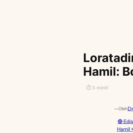
Loratadi
Hamil: B
⏱️
3
minit
—
Dr
Oleh
🔴 Edi
Hamil 