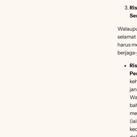
Ri
Se
Walaupu
selamat 
harus m
berjaga-
Ri
Pe
ke
jan
Wa
bah
me
(ia
kec