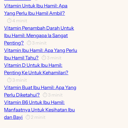
Vitamin Untuk Ibu Hamil: Apa
Yang Perlu Ibu Hamil Ambil?
⏱️
4
minit
Vitamin Penambah Darah Untuk
Ibu Hamil: Mengapa Ia Sangat
Penting?
⏱️
3
minit
Vitamin Ibu Hamil: Apa Yang Perlu
Ibu Hamil Tahu?
⏱️
3
minit
Vitamin D Untuk Ibu Hamil:
Penting Ke Untuk Kehamilan?
⏱️
3
minit
Vitamin Buat Ibu Hamil: Apa Yang
Perlu Diketahui?
⏱️
3
minit
Vitamin B6 Untuk Ibu Hamil:
Manfaatnya Untuk Kesihatan Ibu
dan Bayi
⏱️
2
minit