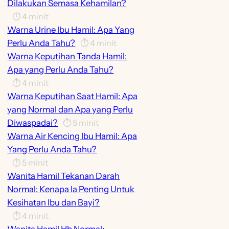
Dilakukan Semasa Kehamilan?
⏱️
4
minit
Warna Urine Ibu Hamil: Apa Yang
Perlu Anda Tahu?
⏱️
4
minit
Warna Keputihan Tanda Hamil:
Apa yang Perlu Anda Tahu?
⏱️
4
minit
Warna Keputihan Saat Hamil: Apa
yang Normal dan Apa yang Perlu
Diwaspadai?
⏱️
5
minit
Warna Air Kencing Ibu Hamil: Apa
Yang Perlu Anda Tahu?
⏱️
5
minit
Wanita Hamil Tekanan Darah
Normal: Kenapa Ia Penting Untuk
Kesihatan Ibu dan Bayi?
⏱️
4
minit